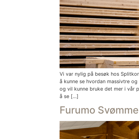
Vi var nylig på besøk hos Splitko
å kunne se hvordan massivtre og l
og vil kunne bruke det mer i vår 
å se […]
Furumo Svømmehal