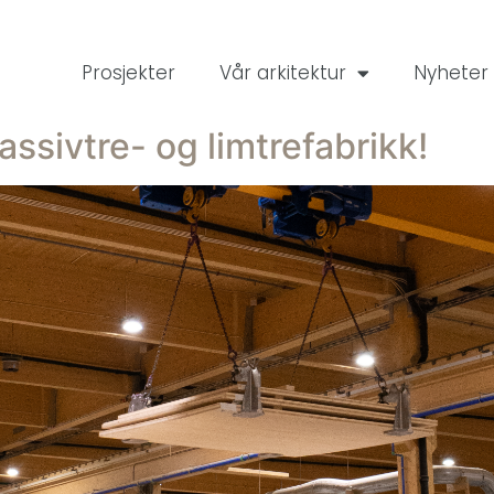
Prosjekter
Vår arkitektur
Nyheter
massivtre- og limtrefabrikk!