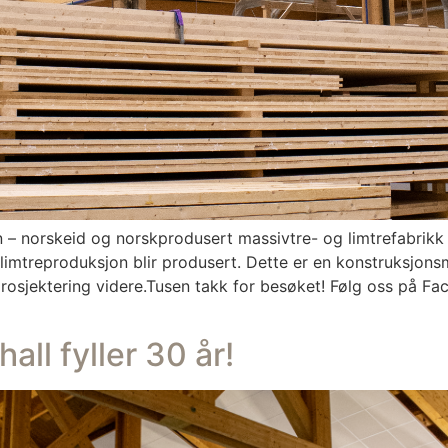
n – norskeid og norskprodusert massivtre- og limtrefabrikk 
imtreproduksjon blir produsert. Dette er en konstruksjonsme
prosjektering videre.Tusen takk for besøket! Følg oss på F
l fyller 30 år!