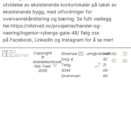
utvidelse av eksisterende kontorlokaler på taket av
eksisterende bygg, med utfordringer for
overvannshåndtering og bæring. Se fullt vedlegg
her:https://nilstveit.no/prosjekter/handel-og-
naering/ingenior-rybergs-gate-48/ Følg oss
på Facebook, LinkedIn og Instagram for å se mer!
Copyright
Strømsø
ant@nilstveit.no
+47
©
torg 4,
32
Arkitektkontoret
7.etg,
21
Nils Tveit
3044
09
2026
Drammen
90