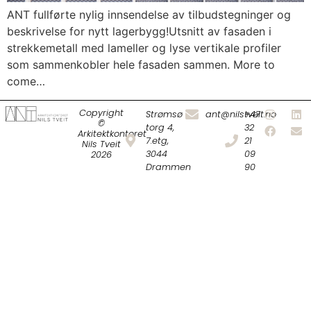
ANT fullførte nylig innsendelse av tilbudstegninger og
beskrivelse for nytt lagerbygg!Utsnitt av fasaden i
strekkemetall med lameller og lyse vertikale profiler
som sammenkobler hele fasaden sammen. More to
come…
Copyright
Strømsø
ant@nilstveit.no
+47
©
torg 4,
32
Arkitektkontoret
7.etg,
21
Nils Tveit
3044
09
2026
Drammen
90