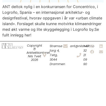
ANT deltok nylig i en konkurransen for Concentrico, i
Logroño, Spania – en internasjonal arkitektur- og
designfestival, hvorav oppgaven i år var «urban climate
island». Forslaget skulle kunne motvirke klimaendringer
med økt varme og lite skyggelegging i Logroño by.Se
fullt innlegg her!
Copyright
Strømsø
ant@nilstveit.no
+47
©
torg 4,
32
Arkitektkontoret
7.etg,
21
Nils Tveit
3044
09
2026
Drammen
90