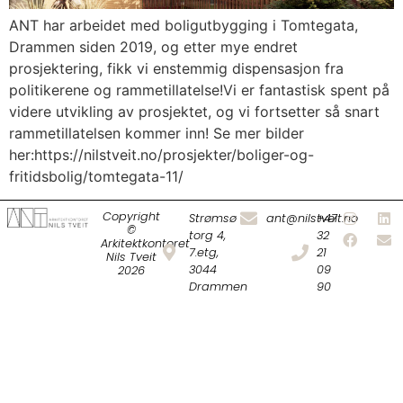
ANT har arbeidet med boligutbygging i Tomtegata,
Drammen siden 2019, og etter mye endret
prosjektering, fikk vi enstemmig dispensasjon fra
politikerene og rammetillatelse!Vi er fantastisk spent på
videre utvikling av prosjektet, og vi fortsetter så snart
rammetillatelsen kommer inn! Se mer bilder
her:https://nilstveit.no/prosjekter/boliger-og-
fritidsbolig/tomtegata-11/
Copyright
Strømsø
ant@nilstveit.no
+47
©
torg 4,
32
Arkitektkontoret
7.etg,
21
Nils Tveit
3044
09
2026
Drammen
90