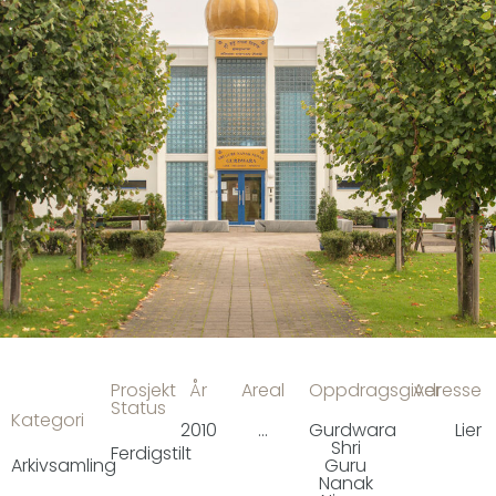
Prosjekt
År
Areal
Oppdragsgiver
Adresse
Status
Kategori
2010
...
Gurdwara
Lier
Shri
Ferdigstilt
Guru
Arkivsamling
Nanak