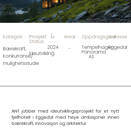
Kategori
Prosjekt
År
Areal
Oppdragsgiver
Adresse
Status
2024
...
Tempelhagen
Eggedal
Bærekraft
,
-
Panorama
Ideutvikling
Konkurranse/
AS
mulighetsstudie
ANT jobber med ideutviklingsprosjekt for et nytt
fjellhotell i Eggedal med høye ambisjoner innen
bærekraft, innovasjon og arkitektur.