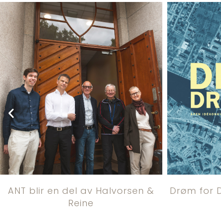
ANT blir en del av Halvorsen &
Drøm for 
Reine​