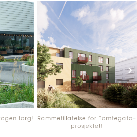
skogen torg!
Rammetillatelse for Tomtegata-
prosjektet!