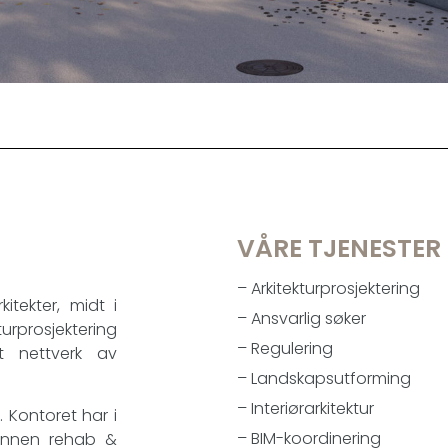
VÅRE TJENESTER
– Arkitekturprosjektering
itekter, midt i
– Ansvarlig søker
rprosjektering
– Regulering
t nettverk av
– Landskapsutforming
– Interiørarkitektur
l. Kontoret har i
– BIM-koordinering
 innen rehab &